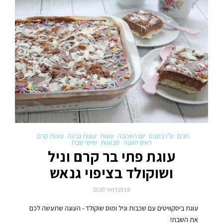
חגים
ט"ו בשבט
יום האהבה
עוגות
עוגות גבינה
עוגות קרם
ראש השנה
שבועות
שישי שבת
עוגת פתי בר קרם וניל
ושוקולד בציפוי גנאש
8 בפברואר 2020
עוגת ביסקוויטים עם שכבות וניל ומוס שוקולד - העוגה שתעשה לכם
את השבת!