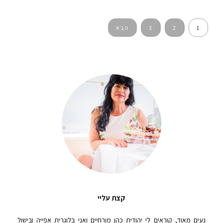
ניווט
1
2
3
הבא
קצת עליי
נעים מאוד, קוראים לי יהודית כהן מורחיים ואני בלוגרית אפייה ובישול