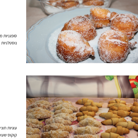
ס
סופגניות מ
נוסטלגיות 
עוגיות תונ
קוקוס שעוט