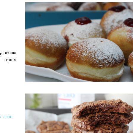
סופגניות ק
מתוקים
חנוכה
ט