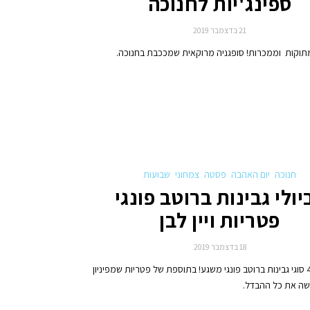
ספינג'יות לחנוכה
21 בדצמבר 2019
מתוקות וממכרות! סופגניה מרוקאית שמככבת בחנוכה.
חנוכה
יום האהבה
פסטה
צמחוני
שבועות
יולי גבינות ברוטב פונגי
פטריות ויין לבן
18 בדצמבר 2019
רביולי עם 4 סוגי גבינות ברוטב פונגי משגע! בתוספת של פטריות שמפיניון
עושה את כל ההבדל.