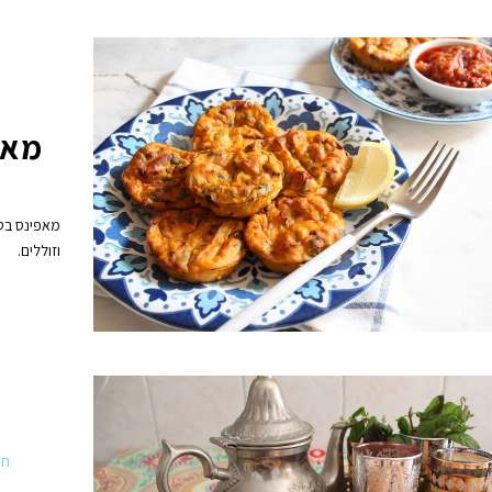
מאפ
מאפינס בט
וזוללים.
חנ