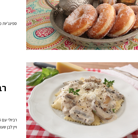
ספינג'יות 
רב
ויין לבן ש