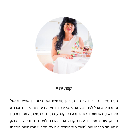
קצת עליי
נעים מאוד, קוראים לי יהודית כהן מורחיים ואני בלוגרית אפייה ובישול
ומתכונאית. אבל לפני הכל אני אמא של דודי ועדי, רעיה של אבידור וסבתא
של יהלי, ינאי ונועם. כשהייתי ילדה קטנה, בת 11, התחלתי לאפות עוגות
גבינה, עוגות שמרים ועוגות קרם. את האהבה לאפייה החדירה בי ג'נט,
אמא של חברתי יפה (סואד מיד היקרה. את כל מתכוני הראשונים קיבלתי