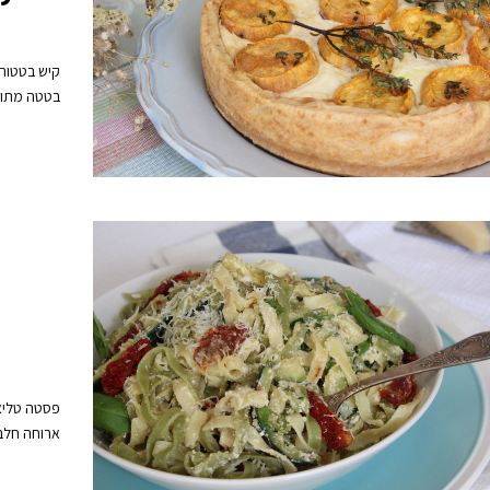
קיש בטטות 
בטטה מתובל
פסטה טליאט
ארוחה חלב