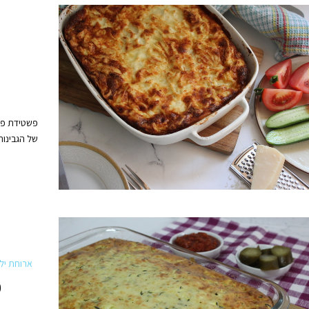
פ
פשטידת פסט
של הגבינות
ארוחת יל
פ