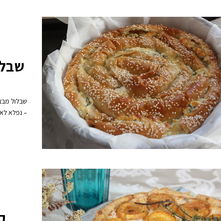
שבלו
שבלול מבצק
– נפלא לא
ק