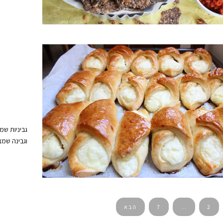
גביניות שמ
וגבינה שמצ
2
…
7
הבא