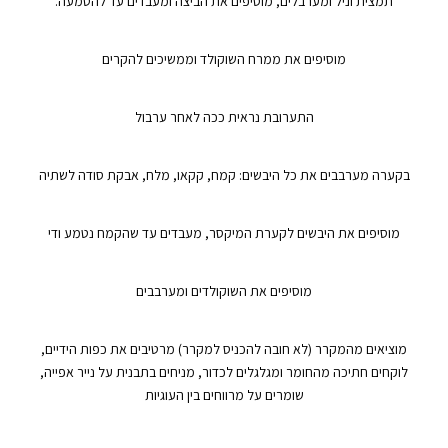
תמצית וניל ומערבלים, מוסיפים את הביצה ומעבדים עד להטמעה.
מוסיפים את ממרח השוקולד וממשיכים להקרים
התערובת נראית ככה לאחר ערבול
בקערה מערבבים את כל היבשים: קמח, קקאו, מלח, אבקת סודה לשתיה
מוסיפים את היבשים לקערת המיקסר, מעבדים עד שהקמח נטמע ודי
מוסיפים את השוקולדים ומערבבים
מוציאים מהמקרר (לא חובה להכניס למקרר) מרטיבים את כפות הידיים,
לוקחים חתיכה מהחומר ומגלגלים לכדור, מניחים בתבנית על נייר אפייה,
שומרים על מרווחים בין העוגיות