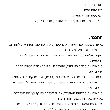
כוס וחצי קמח
חצי כפית מלח
חצי כפית סודה לשתייה
250 גרם מטבעות שוקולד מכל הסוגים , מריר, חלבי, לבן
ההכנה:
בקערת מיקסר עם וו גיטרה, מכניסים חמאה רכה וסוכר ומתחילים להקרים.
מוסיפים תמצית וניל ומערבבים.
לוקחים פלטה ומגרדים מהצדדים. מוסיפים את הביצה ומערבלים עד
להטמעה.
מוסיפים את ממרח השוקולד, מערבלים עד שהתערובת נעשית חלקה
ושוקולדית.
בקערה מערבבים את כל היבשים: קמח,קקאו, מלח, אבקת סודה לשתיה.
מוסיפים את היבשים לקערת המערבל, מערבלים עד אשר כל התערובת
חלקה ולא יותר.
מוסיפים את מטבעות השוקולד, אפשר לערבב עם כף עץ. אני מערבלת
במיקסר במהירות נמוכה וקצרה ביותר.
ישנה כעת אפשרות לגלגל את התערובת לכדורים קטנים ולאפות. אני
מעדיפה להכניס את הקערה למקרר ל 10 דקות.